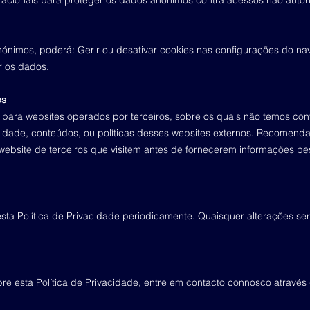
acionais para proteger os dados anónimos contra acessos não autori
nimos, poderá: Gerir ou desativar cookies nas configurações do nav
er os dados.
os
s para websites operados por terceiros, sobre os quais não temos co
cidade, conteúdos, ou políticas desses websites externos. Recomenda
 website de terceiros que visitem antes de fornecerem informações pe
 esta Política de Privacidade periodicamente. Quaisquer alterações s
re esta Política de Privacidade, entre em contacto connosco através